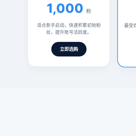
1,000
粉
适合新手启动，快速积累初始粉
最受
丝，提升账号活跃度。
立即选购