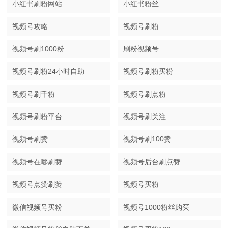
小红书刷粉网站
小红书粉丝
视频号攻略
视频号刷粉
视频号刷1000粉
刷粉视频号
视频号刷粉24小时自助
视频号刷粉买粉
视频号刷千粉
视频号刷点粉
视频号刷粉平台
视频号刷关注
视频号刷赞
视频号刷100赞
视频号在哪刷赞
视频号后台刷点赞
视频号点赞刷赞
视频号买粉
微信视频号买粉
视频号1000粉丝购买