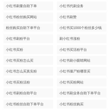
小红书刷量自助下单
小红书代刷业务
小红书粉丝购买网站
小红书刷赞
粉丝购买自助下单平台
小红书买1000个粉丝多少钱
小红书刷粉平台
刷小红书涨粉
小红书买粉
小红书买活粉平台
小红书买粉怎么买
小红书刷小眼睛网站
小红书怎么买真实粉
小红书僵尸粉哪里买
小红书买粉活粉
小红书买粉网站
小红书刷粉自助平台
小红书刷业务自助下单平台
小红书粉丝自助下单平台
小红书粉丝购买