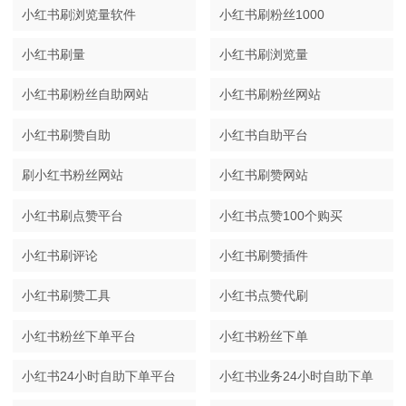
小红书刷浏览量软件
小红书刷粉丝1000
小红书刷量
小红书刷浏览量
小红书刷粉丝自助网站
小红书刷粉丝网站
小红书刷赞自助
小红书自助平台
刷小红书粉丝网站
小红书刷赞网站
小红书刷点赞平台
小红书点赞100个购买
小红书刷评论
小红书刷赞插件
小红书刷赞工具
小红书点赞代刷
小红书粉丝下单平台
小红书粉丝下单
小红书24小时自助下单平台
小红书业务24小时自助下单