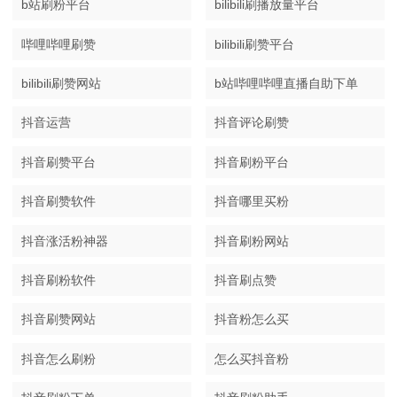
b站刷粉平台
bilibili刷播放量平台
哔哩哔哩刷赞
bilibili刷赞平台
bilibili刷赞网站
b站哔哩哔哩直播自助下单
抖音运营
抖音评论刷赞
抖音刷赞平台
抖音刷粉平台
抖音刷赞软件
抖音哪里买粉
抖音涨活粉神器
抖音刷粉网站
抖音刷粉软件
抖音刷点赞
抖音刷赞网站
抖音粉怎么买
抖音怎么刷粉
怎么买抖音粉