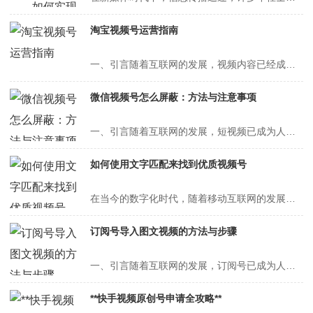
淘宝视频号运营指南
一、引言随着互联网的发展，视频内容已经成为大众获取信息、娱乐消遣的重要途径。淘宝视频号作为淘宝平台内的重要模块，为企业和个人提供了一个展示产品、服务，以及品牌形象的舞台。本文将详细介绍淘宝视频号的运营策略，帮助商家和个人有效运用这一工具，提升品牌影响力，扩大用户群体，增加销售额。二、明确目标与定位1. 确定运...
微信视频号怎么屏蔽：方法与注意事项
一、引言随着互联网的发展，短视频已成为人们获取信息、娱乐的重要方式之一。微信视频号作为其中的一种平台，为我们提供了丰富的视频内容。然而，有时候我们可能会遇到一些不想看或者不适合自己的视频内容，这时就需要进行屏蔽。本文将详细介绍微信视频号屏蔽的方法及注意事项，以帮助大家更好地管理自己的观看体验。二、微信视频号屏...
如何使用文字匹配来找到优质视频号
在当今的数字化时代，随着移动互联网的发展，各种短视频平台逐渐崛起。人们对于快速获取知识、学习技能和休闲娱乐的需求越来越多，这就产生了海量的视频内容。因此，如何在这庞大的视频库中，快速找到高质量的视频号成为了一个重要的问题。文字匹配技术可以作为一种有效的手段来帮助我们解决这个问题。下面，我们将深入探讨如何利用文...
订阅号导入图文视频的方法与步骤
一、引言随着互联网的发展，订阅号已成为人们获取信息的重要途径之一。为了提升订阅号的吸引力和用户体验，掌握如何导入图文视频变得尤为重要。本文将详细介绍订阅号导入图文视频的方法，帮助读者更好地运用订阅号进行内容创作与推广。二、准备工作在开始导入图文视频之前，需要做好以下准备工作：1. 注册并登录订阅号平台：确保已...
**快手视频原创号申请全攻略**