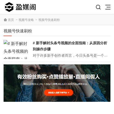
首页
>
视频号攻略
>
视频号快速刷粉
视频号快速刷粉
# 新手解封头条号视频的全面指南：从原因分析
到操作步骤
对于许多新手创作者而言，今日头条号是一个极具吸引力的内容创作与分发平台。然而，在运营过程中，不少人可能会遭遇视频被平台封禁的困境。这一情况不仅会打乱创作者的发布计划，还可能影响账号的权重与未来发展。本文将详细剖析头条号视频被封禁的常见原因，并针对新手提供一套系统且实用的解封方法，帮助大家顺利恢复账号正常状态。...