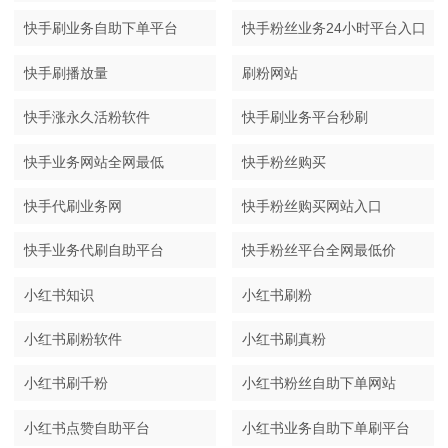
快手刷业务自助下单平台
快手粉丝业务24小时平台入口
快手刷播放量
刷粉网站
快手涨永久活粉软件
快手刷业务平台秒刷
快手业务网站全网最低
快手粉丝购买
快手代刷业务网
快手粉丝购买网站入口
快手业务代刷自助平台
快手粉丝平台全网最低价
小红书知识
小红书刷粉
小红书刷粉软件
小红书刷真粉
小红书刷千粉
小红书粉丝自助下单网站
小红书点赞自助平台
小红书业务自助下单刷平台