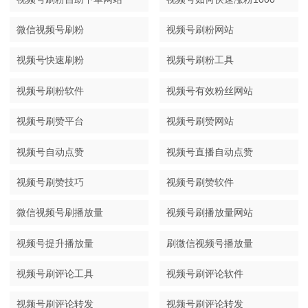
微信视频号刷粉
视频号刷粉网站
视频号快速刷粉
视频号刷粉工具
视频号刷粉软件
视频号有效粉丝网站
视频号刷赞平台
视频号刷赞网站
视频号自动点赞
视频号直播自动点赞
视频号刷赞技巧
视频号刷赞软件
微信视频号刷播放量
视频号刷播放量网站
视频号提升播放量
刷微信视频号播放量
视频号刷评论工具
视频号刷评论软件
视频号刷评论转发
视频号刷评论转发