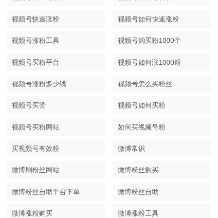
视频号快速涨粉
视频号如何快速涨粉
视频号涨粉工具
视频号购买粉1000个
视频号买粉平台
视频号如何涨1000粉
视频号涨粉多少钱
视频号怎么买粉丝
视频号买赞
视频号如何买粉
视频号买粉网站
如何买视频号粉
买视频号有效粉
微博常识
微博刷粉丝网站
微博粉丝购买
微博粉丝自助平台下单
微博粉丝自助
微博涨粉购买
微博涨粉工具