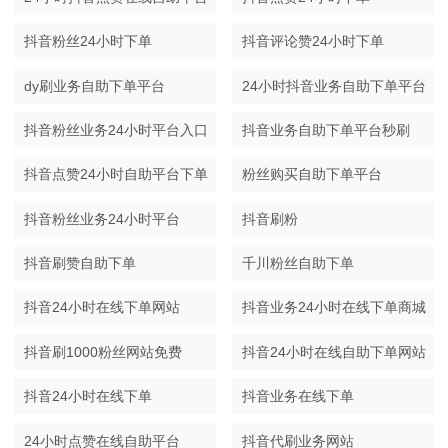
抖音粉丝24小时下单
抖音评论赞24小时下单
dy刷业务自助下单平台
24小时抖音业务自助下单平台
抖音粉丝业务24小时平台入口
抖音业务自助下单平台秒刷
抖音点赞24小时自助平台下单
粉丝购买自助下单平台
抖音粉丝业务24小时平台
抖音刷粉
抖音刷赞自助下单
千川粉丝自助下单
抖音24小时在线下单网站
抖音业务24小时在线下单商城
抖音刷1000粉丝网站免费
抖音24小时在线自助下单网站
抖音24小时在线下单
抖音业务在线下单
24小时点赞在线自助平台
抖音代刷业务网站