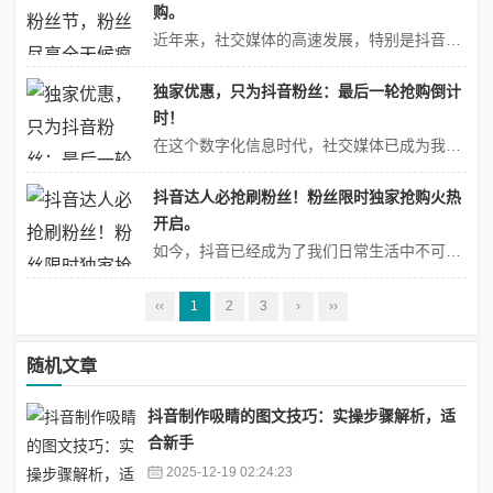
购。
近年来，社交媒体的高速发展，特别是抖音平台的崛起，已经成为了许多年轻人生活中不可或缺的一部分。每年的抖音狂热刷粉丝节活动，都是一次对于粉丝文化的热烈庆祝，同时也是品牌和商家对于市场潜力的深入挖掘。今年的刷粉丝节活动，不仅粉丝们尽享全天候疯狂抢购的乐趣，更是为抖音平台带来了无限的活力和潜力。一、粉丝的力量：刷粉...
独家优惠，只为抖音粉丝：最后一轮抢购倒计
时！
在这个数字化信息时代，社交媒体已成为我们生活中不可或缺的一部分。抖音作为最受欢迎的短视频平台之一，不仅给我们带来了无尽的娱乐，还为我们提供了丰富的生活资讯和购物体验。今天，我们为大家带来了一场独家优惠活动，只为感谢一直以来支持我们的抖音粉丝们。这是一场空前绝后的抢购盛宴，最后一轮倒计时已经开始，让我们一起来看...
抖音达人必抢刷粉丝！粉丝限时独家抢购火热
开启。
如今，抖音已经成为了我们日常生活中不可或缺的一部分。对于众多热爱展示自己才华、个性以及生活方式的抖音达人来说，如何有效提升自己的曝光度和粉丝量成为他们共同的追求。近日，粉丝限时独家抢购活动火热开启，吸引了一大批抖友积极参与，努力冲击抖音红人排行榜！这不仅是挑战自己的绝佳机会，也是快速聚集粉丝成为网红的关键时期...
‹‹
1
2
3
›
››
随机文章
抖音制作吸睛的图文技巧：实操步骤解析，适
合新手
2025-12-19 02:24:23