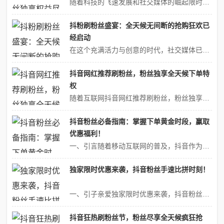
随着科技的飞速发展和社交媒体的崛起限时抢购狂欢节！抖音粉丝独享权益尽在掌握中。，我们迎来限时抢购狂欢节！抖音粉丝独享权益尽在掌握中。了一个全新的时代。在这个时代里，抖音作为一款领先的短视频社交平台，已经吸引了数亿用户的关注和参与。为了回馈广大粉丝的支持和热情，抖音特别策划了一场限时抢购狂欢节，让粉丝们不仅能享...
抖粉刷粉丝盛宴：全天候无间断的抢购狂欢已
经启动
在这个充满活力与创意的时代，社交媒体已经成为我们生活中不可或缺的一部分。抖音作为中国领先的短视频社交平台，已经成为了人们休闲娱乐、信息交流和文化分享的主要阵地。而今，抖音又迎来了一场激动人心的盛事——“抖粉刷粉丝盛宴”，一场全天候无间断的抢购狂欢已经正式启动，吸引了无数网友的关注和参与。一、盛宴背景随着抖音用...
抖音网红推荐刷粉丝，粉丝独享全天候下单特
权
随着互联网抖音网红推荐刷粉丝，粉丝独享全天候下单特权的普及和社交媒体的飞速发展，抖音已经成为了一个集娱乐、时尚、商业等多元素于一体的平台。在这里，亿万用户汇聚一堂，分享生活点滴，展示才艺魅力。而在这庞大的用户群体中，抖音网红以其独特的影响力，正在逐渐改变着人们的消费观念和行为。近期，不少抖音网红开始推荐刷粉丝...
抖音粉丝必备指南：掌握下单黄金时段，赢取
优惠福利！
一、引言随着移动互联网的普及，抖音作为社交媒体的佼佼者已经成为许多人生活中必不可少的一部分。越来越多的人喜欢在抖音上分享自己的生活和发现新鲜的事物。作为一个忠实的抖音粉丝，如何在这个平台上获得更多的优惠福利？本文将为你揭示掌握下单黄金时段的重要性，让你轻松赢取优惠福利！二、认识抖音及粉丝文化抖音作为一款短视频...
独家限时优惠来袭，抖音粉丝手速比拼时刻！
一、引子亲爱独家限时优惠来袭，抖音粉丝手速比拼时刻！的抖音粉丝们独家限时优惠来袭，抖音粉丝手速比拼时刻！，好消息来啦！我们精心策划的独家限时优惠活动火热开启，前所未有的购物狂欢等你来参与！心动不如行动，马上拿起手机，准备迎接这场速度与激情的比拼吧！二、独家限时优惠活动概述本次限时优惠活动是我们为抖音粉丝量身定...
抖音狂热刷粉丝节，粉丝尽享全天候疯狂抢