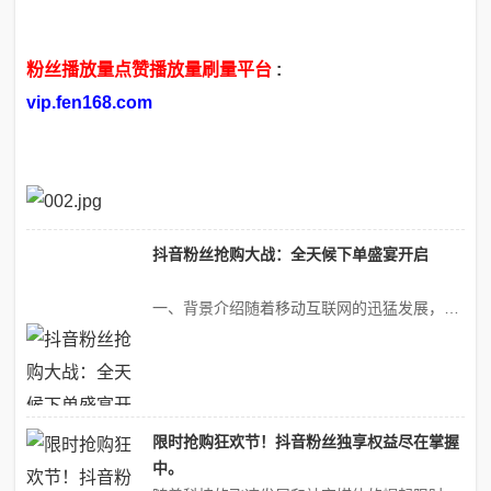
粉丝播放量点赞播放量刷量平台
:
vip.fen168.com
抖音粉丝抢购大战：全天候下单盛宴开启
一、背景介绍随着移动互联网的迅猛发展，短视频平台如抖音凭借其强大的社交属性和娱乐内容，成为了年轻一代日常生活中不可或缺的一部分。抖音不仅仅是一个娱乐工具，也是一个文化和潮流的展示平台，汇集了众多的创作者、品牌商家以及广大的用户群体。在这样的背景下，抖音粉丝抢购大战应运而生，成为了一种全新的购物体验方式。此次抢...
限时抢购狂欢节！抖音粉丝独享权益尽在掌握
中。