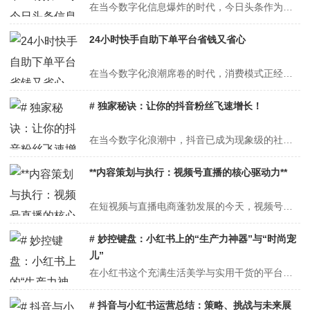
在当今数字化信息爆炸的时代，今日头条作为一款极具影响力的资讯聚合类应用，凭借其强大的算法推荐机制，为用户提供了海量的个性化内容。然而，这一特性也带来了诸多问题，如信息过载、虚假信息传播、时间浪费以及隐私泄露风险等。对于希望减少其负面影响、阻止其过度干扰生活的人而言，可以从个人使用习惯调整、技术手段辅助以及社会...
24小时快手自助下单平台省钱又省心
在当今数字化浪潮席卷的时代，消费模式正经历着前所未有的变革。传统购物方式逐渐被线上便捷消费所取代，而24小时快手自助下单平台更是以其独特的优势，成为众多消费者省钱又省心的理想之选，引领着消费领域的新潮流。## 便捷性：打破时间与空间限制，随时畅享购物乐趣24小时快手自助下单平台最大的亮点之一便是其不受时间和空...
# 独家秘诀：让你的抖音粉丝飞速增长！
在当今数字化浪潮中，抖音已成为现象级的社交娱乐平台，无数人怀揣着梦想涌入，期望能在这个舞台上收获大量粉丝，实现个人价值或商业目标。然而，随着竞争的日益激烈，想要让抖音粉丝飞速增长并非易事。不过，别担心，以下为你揭秘一套独家且行之有效的秘诀，助你在抖音的海洋中脱颖而出，吸引大量粉丝关注。---## 一、精准定位...
**内容策划与执行：视频号直播的核心驱动力**
在短视频与直播电商蓬勃发展的今天，视频号作为微信生态内的重要载体，凭借其庞大的用户基础、强社交属性及私域流量沉淀能力，已成为品牌、商家及个人创作者争夺流量的新战场。然而，直播的竞争已从“流量为王”转向“内容为王”，**内容策划与执行能力**成为决定直播成败的核心驱动力。本文将从内容策划的底层逻辑、执行落地的关...
# 妙控键盘：小红书上的“生产力神器”与“时尚宠
儿”
在小红书这个充满生活美学与实用干货的平台上，妙控键盘宛如一颗璀璨的明星，频繁出现在博主们的分享中，成为众多用户热议的焦点。它不仅仅是一个普通的键盘，更是融合了科技与时尚，为我们的数字生活带来了全新的体验，无论是追求高效工作的职场人士，还是热衷于创意表达的内容创作者，都对它青睐有加。---## 外观设计：简约时...
# 抖音与小红书运营总结：策略、挑战与未来展