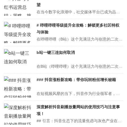
望
在当今数字化浪潮中，社交媒体平台已成为品牌推广、产品营销和个人影响力塑造的核心阵地。抖音与小红书作为两大现象级平台，分别以其独特的短视频形式和图文社区生态，吸引了数以亿计的用户。本文将深入探讨抖音与小红书的运营策略、面临的挑战及未来发展方向，为运营者提供参考与启示。## 一、平台特性与用户画像### 抖音：短...
# 哔哩哔哩等级提升全攻略：解锁更多社区特权
与体验
在哔哩哔哩（B站）这个充满活力与创意的二次元社区中，用户等级不仅是一种身份象征，更是解锁更多功能、享受更优质体验的钥匙。从初入B站的"萌新"到成为众人敬仰的"大佬"，等级提升的过程充满了挑战与乐趣。本文将详细解析B站等级系统的运作机制，并分享一套全面的等级提升策略，帮助你在B站社区中快速成长。## 一、B站等...
b站一键三连如何取消
在B站（哔哩哔哩）这个充满活力与创意的二次元文化社区中，"一键三连"功能已成为用户与创作者互动的重要方式。这一功能将点赞、投币、收藏三个操作整合为单一按钮，极大提升了互动效率，但也引发了一些用户关于操作误触、隐私保护或使用习惯的困扰。本文将系统探讨一键三连的取消方法，并延伸分析其设计逻辑、用户反馈及平台生态影...
### 抖音涨粉新攻略：带你玩转粉丝增长秘籍
在短视频风靡的当下，抖音作为行业领军者，不仅为用户提供了展示创意与才华的舞台，更成为众多品牌与个人实现影响力扩张、商业变现的重要渠道。然而，在海量内容中脱颖而出，实现粉丝量的快速增长，并非易事。本文将深度剖析抖音涨粉的新策略，从内容创作、互动策略、平台规则利用到跨界合作，全方位解析如何高效玩转粉丝增长秘籍。#...
深度解析抖音刷播放量网站的使用技巧与注意事
项！
## 引言：抖音生态下的流量焦虑与灰色产业在短视频竞争白热化的今天，抖音创作者面临着前所未有的流量压力。当自然流量增长陷入瓶颈，部分用户开始将目光投向"刷播放量"这一灰色产业。这些声称能快速提升视频数据的网站，通过模拟真实用户行为或直接篡改数据的方式，为内容创作者提供"捷径"。然而，这条看似诱人的捷径背后，隐...