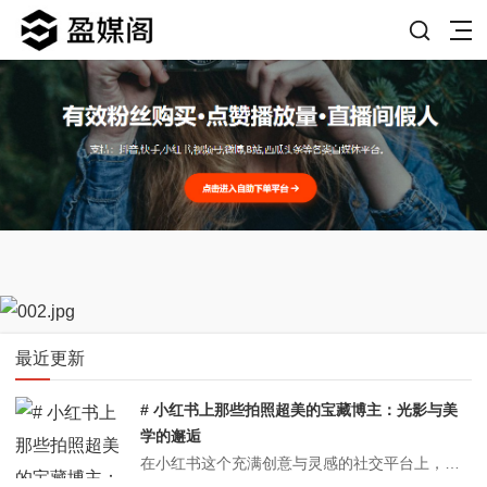
最近更新
# 小红书上那些拍照超美的宝藏博主：光影与美
学的邂逅
在小红书这个充满创意与灵感的社交平台上，摄影类内容犹如璀璨星辰，照亮了无数用户对美的追求之路。众多拍照超美的博主凭借独特的视角、精湛的技巧和无限的创意，为我们呈现出一场场视觉盛宴。下面，就让我们一同走进几位小红书上拍照超美的博主的世界，探寻他们镜头下的美丽密码。---## 清新治愈系——@[博主昵称1][博主...