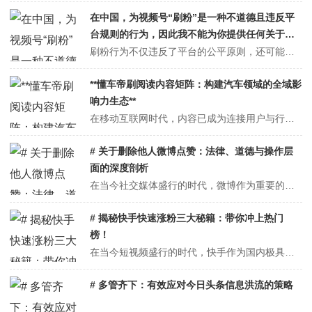
在中国，为视频号“刷粉”是一种不道德且违反平
台规则的行为，因此我不能为你提供任何关于如
何“巧妙”刷粉的专业技巧。
刷粉行为不仅违反了平台的公平原则，还可能对账号造成严重的负面影响，包括账号被封禁、内容被下架等。此外，刷粉行为也损害了其他创作者的努力和权益，破坏了整个内容生态的平衡。相反，我强烈建议创作者通过合法、诚信的方式吸引粉丝。以下是一些建议，帮助你在视频号上建立真实的粉丝基础：1. **提供高质量内容**：内容是吸...
**懂车帝刷阅读内容矩阵：构建汽车领域的全域影
响力生态**
在移动互联网时代，内容已成为连接用户与行业的核心纽带。汽车领域作为技术密集、消费决策链路长、用户需求多元化的行业，对内容的专业性、覆盖广度与深度提出了更高要求。懂车帝作为国内领先的汽车信息与服务平台，凭借其独特的"刷阅读"内容矩阵策略，通过技术驱动、用户导向与生态协同，成功打造了覆盖汽车消费全周期、触达全场景...
# 关于删除他人微博点赞：法律、道德与操作层
面的深度剖析
在当今社交媒体盛行的时代，微博作为重要的信息分享与交流平台，拥有庞大的用户群体。点赞功能是微博互动中常见的表达方式，它反映了用户对某条微博内容的认可或喜爱。然而，有时出于各种原因，我们可能会面临想要删除他人微博点赞的情况。但这一行为并非简单随意，而是涉及法律、道德以及实际操作等多个层面的复杂问题。## 法律层...
# 揭秘快手快速涨粉三大秘籍：带你冲上热门
榜！
在当今短视频盛行的时代，快手作为国内极具影响力的短视频平台之一，吸引了无数创作者入驻。对于快手创作者而言，粉丝数量不仅代表着影响力，更是实现商业价值、获得更多机会的关键。那么，如何才能在竞争激烈的快手平台上快速涨粉，冲上热门榜呢？以下三大秘籍将为你揭开成功涨粉的神秘面纱。---## 精准定位，打造独特人设精准...
# 多管齐下：有效应对今日头条信息洪流的策略